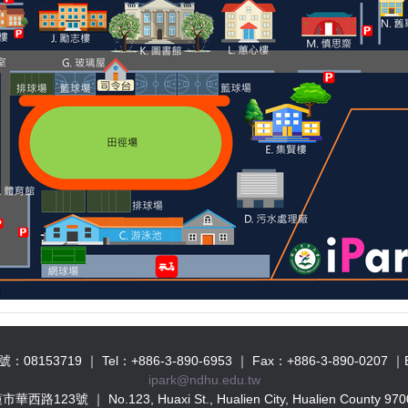
08153719 ｜ Tel：+886-3-890-6953 ｜ Fax：+886-3-890-0207 ｜
ipark@ndhu.edu.tw
華西路123號 ｜ No.123, Huaxi St., Hualien City, Hualien County 9700