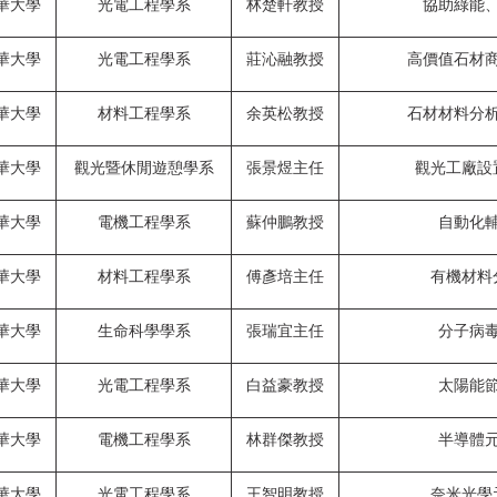
華大學
光電工程學系
林楚軒教授
協助綠能
華大學
光電工程學系
莊沁融教授
高價值石材
華大學
材料工程學系
余英松教授
石材材料分
華大學
觀光暨休閒遊憩學系
張景煜主任
觀光工廠設
華大學
電機工程學系
蘇仲鵬教授
自動化
華大學
材料工程學系
傅彥培主任
有機材料
華大學
生命科學學系
張瑞宜主任
分子病
華大學
光電工程學系
白益豪教授
太陽能
華大學
電機工程學系
林群傑教授
半導體
華大學
光電工程學系
王智明教授
奈米光學