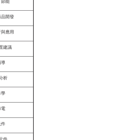
、節能
商品開發
析與應用
置建議
輔導
分析
毒學
節電
元件
元件